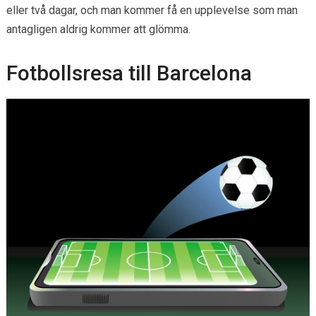
eller två dagar, och man kommer få en upplevelse som man
antagligen aldrig kommer att glömma.
Fotbollsresa till Barcelona